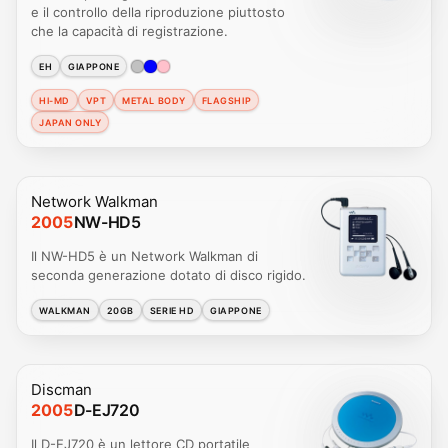
e il controllo della riproduzione piuttosto
che la capacità di registrazione.
EH
GIAPPONE
HI-MD
VPT
METAL BODY
FLAGSHIP
JAPAN ONLY
Network Walkman
2005
NW-HD5
Il NW-HD5 è un Network Walkman di
seconda generazione dotato di disco rigido.
WALKMAN
20GB
SERIE HD
GIAPPONE
Discman
2005
D-EJ720
Il D-EJ720 è un lettore CD portatile