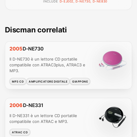
INCLUDE
D-EJ002, D-NE730, D-NE830
Discman correlati
2005
D-NE730
Il D-NE730 è un lettore CD portatile
compatibile con ATRAC3plus, ATRAC3 e
MP3.
MP3 CD
AMPLIFICATORE DIGITALE
GIAPPONE
2006
D-NE331
Il D-NE331 è un lettore CD portatile
compatibile con ATRAC e MP3.
ATRAC CD