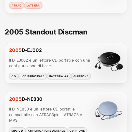
ATRAC
LATE ERA
2005 Standout Discman
2005
D-EJ002
Il D-EJ002 è un lettore CD portatile con una
configurazione di base.
CD
LCD PRINCIPALE
BATTERIA AA
GIAPPONE
2005
D-NE830
Il D-NE830 è un lettore CD portatile
compatibile con ATRAC3plus, ATRAC3 e
MP3.
MP3 CD
AMPLIFICATORE DIGITALE
GIAPPONE