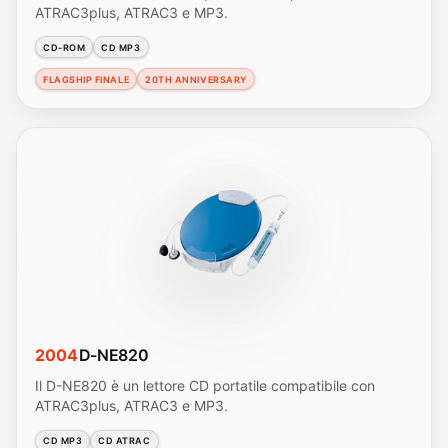
ATRAC3plus, ATRAC3 e MP3.
CD-ROM
CD MP3
FLAGSHIP FINALE
20TH ANNIVERSARY
2004
D-NE820
Il D-NE820 è un lettore CD portatile compatibile con
ATRAC3plus, ATRAC3 e MP3.
CD MP3
CD ATRAC