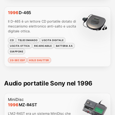
1996
D-465
Il D-465 è un lettore CD portatile dotato di
meccanismo elettronico anti-salto e uscita
digitale ottica.
CD
TELECOMANDO
USCITA DIGITALE
USCITA OTTICA
RICARICABILE
BATTERIA AA
GIAPPONE
20-SEC ESP
HOLD SHUTTER
Audio portatile Sony nel 1996
MiniDisc
1996
MZ-R4ST
L'MZ-R4ST era un sistema MiniDisc che