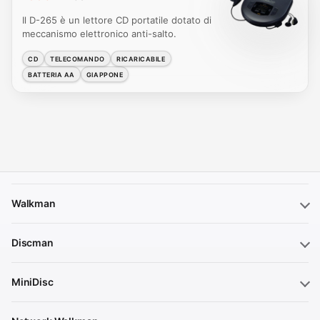
Il D-265 è un lettore CD portatile dotato di
meccanismo elettronico anti-salto.
CD
TELECOMANDO
RICARICABILE
BATTERIA AA
GIAPPONE
Walkman
Discman
MiniDisc