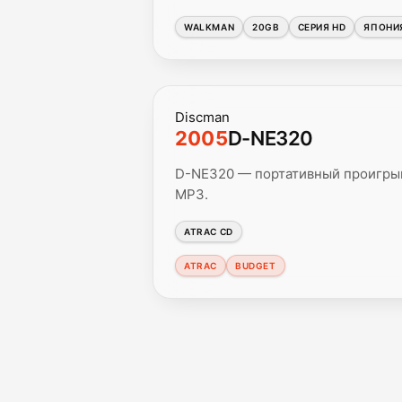
WALKMAN
20GB
СЕРИЯ HD
ЯПОНИ
Discman
2005
D-NE320
D-NE320 — портативный проигрыв
MP3.
ATRAC CD
ATRAC
BUDGET