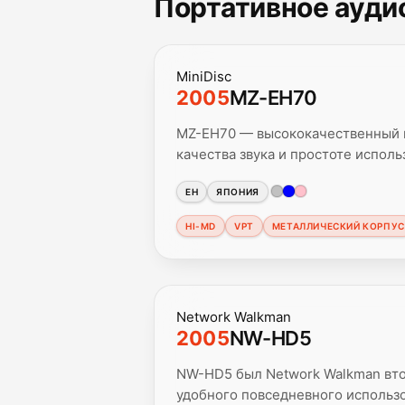
Портативное ауди
MiniDisc
2005
MZ-EH70
MZ-EH70 — высококачественный п
качества звука и простоте исполь
EH
ЯПОНИЯ
HI-MD
VPT
МЕТАЛЛИЧЕСКИЙ КОРПУС
Network Walkman
2005
NW-HD5
NW-HD5 был Network Walkman вто
удобного повседневного использ