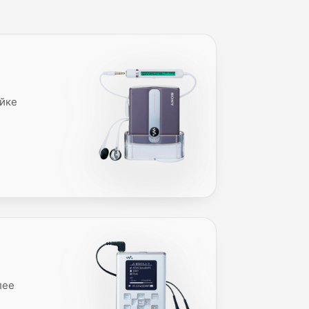
ойке
лее