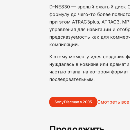
D-NE830 — зрелый сжатый диск C
формулу до чего-то более полног
при этом ATRAC3plus, ATRAC3, MP
управления для навигации и отоб
предсказуемость как для коммерч
компиляций.
К этому моменту идея создания ф
нуждалась в новизне или драмати
частью этапа, на котором формат
последовательным.
Смотреть все
Sony Discman в 2005
Продолжить