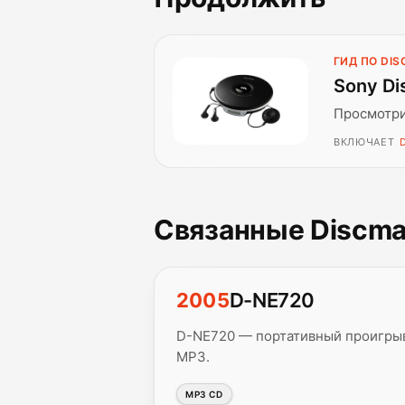
ГИД ПО DI
Sony Di
Просмотри
ВКЛЮЧАЕТ
Связанные Discm
2005
D-NE720
D-NE720 — портативный проигрыв
MP3.
MP3 CD