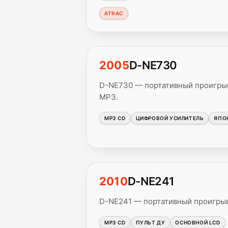
ATRAC
2005
D-NE730
D-NE730 — портативный проигрыв
MP3.
MP3 CD
ЦИФРОВОЙ УСИЛИТЕЛЬ
ЯПО
2010
D-NE241
D-NE241 — портативный проигрыв
MP3 CD
ПУЛЬТ ДУ
ОСНОВНОЙ LCD