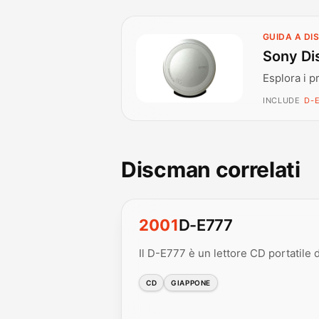
GUIDA A D
Sony Di
Esplora i p
INCLUDE
D-E
Discman correlati
2001
D-E777
Il D-E777 è un lettore CD portatile d
CD
GIAPPONE