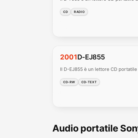
CD
RADIO
2001
D-EJ855
Il D-EJ855 è un lettore CD portatile 
CD-RW
CD-TEXT
Audio portatile So