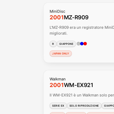
MiniDisc
2001
MZ-R909
L'MZ-R909 era un registratore MiniDi
migliorati.
R
GIAPPONE
JAPAN ONLY
Walkman
2001
WM-EX921
Il WM-EX921 è un Walkman solo per 
SERIE EX
SOLO RIPRODUZIONE
GIAPP