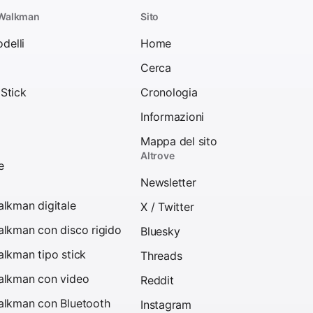
 Walkman
Sito
odelli
Home
Cerca
Stick
Cronologia
Informazioni
Mappa del sito
Altrove
e
Newsletter
lkman digitale
X / Twitter
lkman con disco rigido
Bluesky
lkman tipo stick
Threads
alkman con video
Reddit
alkman con Bluetooth
Instagram