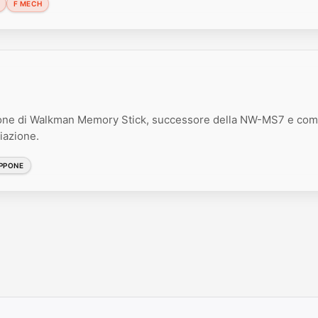
F MECH
one di Walkman Memory Stick, successore della NW-MS7 e comp
iazione.
PPONE