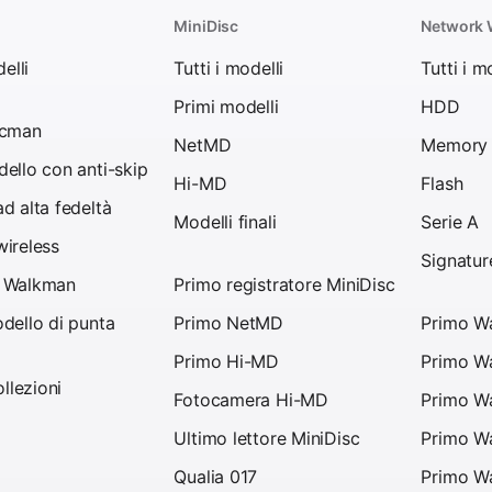
MiniDisc
Network
elli
Tutti i modelli
Tutti i m
Primi modelli
HDD
scman
NetMD
Memory 
ello con anti-skip
Hi-MD
Flash
d alta fedeltà
Modelli finali
Serie A
ireless
Signatur
 Walkman
Primo registratore MiniDisc
dello di punta
Primo NetMD
Primo Wa
Primo Hi-MD
Primo Wa
ollezioni
Fotocamera Hi-MD
Primo Wa
Ultimo lettore MiniDisc
Primo W
Qualia 017
Primo W