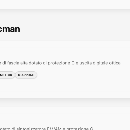
scman
di fascia alta dotato di protezione G e uscita digitale ottica.
MSTICK
GIAPPONE
 dotato di sintonizzatore FM/AM e protezione G.