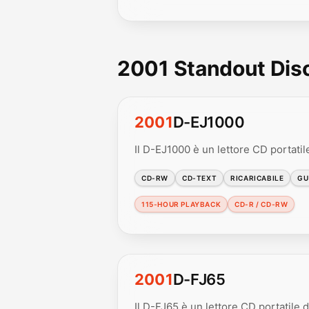
2001 Standout Di
2001
D-EJ1000
Il D-EJ1000 è un lettore CD portatile 
CD-RW
CD-TEXT
RICARICABILE
GU
115-HOUR PLAYBACK
CD-R / CD-RW
2001
D-FJ65
Il D-FJ65 è un lettore CD portatile