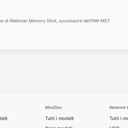
ne di Walkman Memory Stick, successore dell'NW-MS7.
MiniDisc
Network
elli
Tutti i modelli
Tutti i m