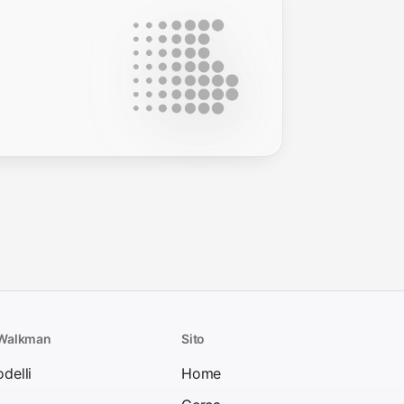
 Walkman
Sito
odelli
Home