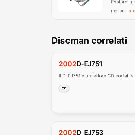
Esplora i p
INCLUDE
D-C
Discman correlati
2002
D-EJ751
Il D-EJ751 è un lettore CD portatile
CD
2002
D-EJ753