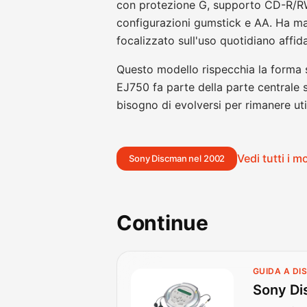
con protezione G, supporto CD-R/RW e
configurazioni gumstick e AA. Ha mant
focalizzato sull'uso quotidiano affida
Questo modello rispecchia la forma s
EJ750 fa parte della parte centrale s
bisogno di evolversi per rimanere uti
Vedi tutti i 
Sony Discman nel 2002
Continue
GUIDA A D
Sony Di