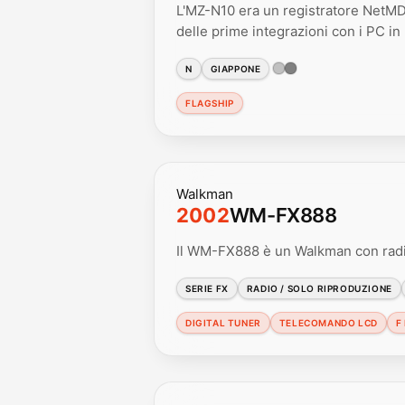
L'MZ-N10 era un registratore NetMD 
delle prime integrazioni con i PC i
N
GIAPPONE
FLAGSHIP
Walkman
2002
WM-FX888
Il WM-FX888 è un Walkman con radi
SERIE FX
RADIO / SOLO RIPRODUZIONE
DIGITAL TUNER
TELECOMANDO LCD
F