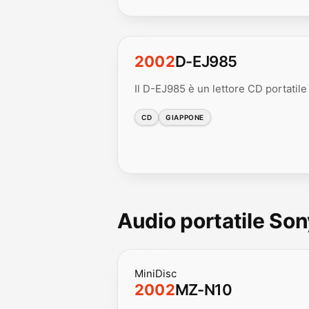
2002
D-EJ985
Il D-EJ985 è un lettore CD portatile 
CD
GIAPPONE
Audio portatile So
MiniDisc
2002
MZ-N10