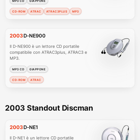
MP3 CD
GIAPPONE
CD-ROM
ATRAC
ATRAC3PLUS
MP3
2003
D-NE900
Il D-NE900 è un lettore CD portatile
compatibile con ATRAC3plus, ATRAC3 e
MP3.
MP3 CD
GIAPPONE
CD-ROM
ATRAC
2003 Standout Discman
2003
D-NE1
Il D-NE1 è un lettore CD portatile