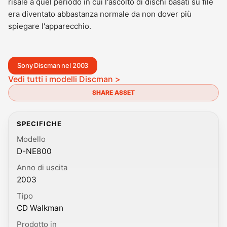
risale a quel periodo in cui l'ascolto di dischi basati su file
era diventato abbastanza normale da non dover più
spiegare l'apparecchio.
Sony Discman nel 2003
Vedi tutti i modelli Discman >
SHARE ASSET
SPECIFICHE
Modello
D-NE800
Anno di uscita
2003
Tipo
CD Walkman
Prodotto in