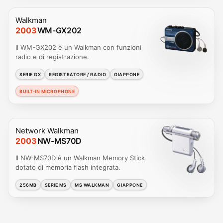
Walkman
2003
WM-GX202
Il WM-GX202 è un Walkman con funzioni
radio e di registrazione.
SERIE GX
REGISTRATORE / RADIO
GIAPPONE
BUILT-IN MICROPHONE
Network Walkman
2003
NW-MS70D
Il NW-MS70D è un Walkman Memory Stick
dotato di memoria flash integrata.
256MB
SERIE MS
MS WALKMAN
GIAPPONE