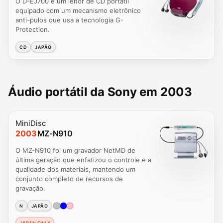
O D-EJ700 é um leitor de CD portátil
equipado com um mecanismo eletrônico
anti-pulos que usa a tecnologia G-
Protection.
CD
JAPÃO
Áudio portátil da Sony em 2003
MiniDisc
2003
MZ-N910
O MZ-N910 foi um gravador NetMD de
última geração que enfatizou o controle e a
qualidade dos materiais, mantendo um
conjunto completo de recursos de
gravação.
N
JAPÃO
JAPAN ONLY