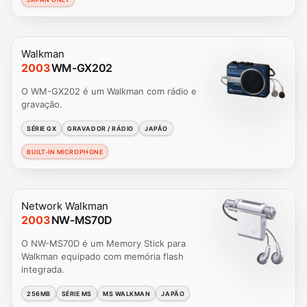
Walkman
2003
WM-GX202
O WM-GX202 é um Walkman com rádio e
gravação.
SÉRIE GX
GRAVADOR / RÁDIO
JAPÃO
BUILT-IN MICROPHONE
Network Walkman
2003
NW-MS70D
O NW-MS70D é um Memory Stick para
Walkman equipado com memória flash
integrada.
256MB
SÉRIE MS
MS WALKMAN
JAPÃO