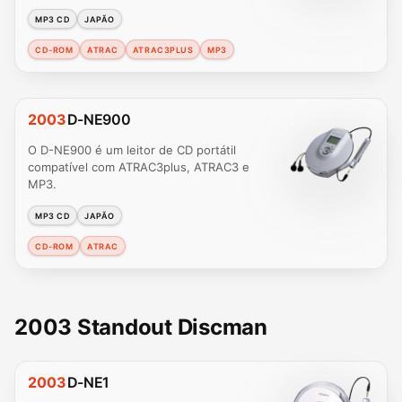
MP3 CD
JAPÃO
CD-ROM
ATRAC
ATRAC3PLUS
MP3
2003
D-NE900
O D-NE900 é um leitor de CD portátil
compatível com ATRAC3plus, ATRAC3 e
MP3.
MP3 CD
JAPÃO
CD-ROM
ATRAC
2003 Standout Discman
2003
D-NE1