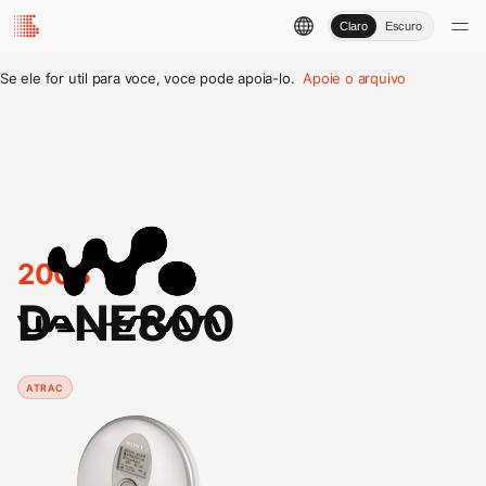
Claro
Escuro
Se ele for util para voce, voce pode apoia-lo.
Apoie o arquivo
2003
D-NE800
ATRAC