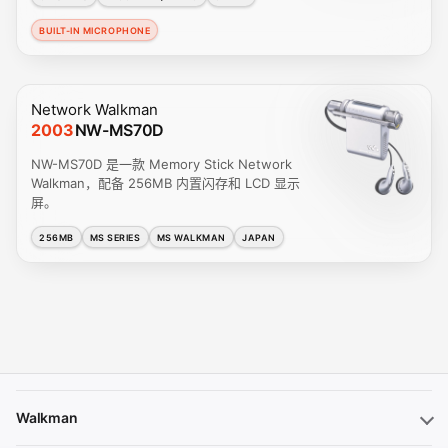
BUILT-IN MICROPHONE
Network Walkman
2003
NW-MS70D
NW-MS70D 是一款 Memory Stick Network
Walkman，配备 256MB 内置闪存和 LCD 显示
屏。
256MB
MS SERIES
MS WALKMAN
JAPAN
Walkman