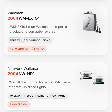
Walkman
2004
WM-EX194
Il WM-EX194 è un Walkman solo per la
riproduzione con auto-reverse.
SERIE EX
SOLO RIPRODUZIONE
AUTO SHUT-OFF
LAST EX
Network Walkman
2004
NW-HD1
L'NW-HD1 è il primo Network Walkman a
integrare un disco rigido.
WALKMAN
20GB
SERIE HD
GIAPPONE
ANNIVERSARY