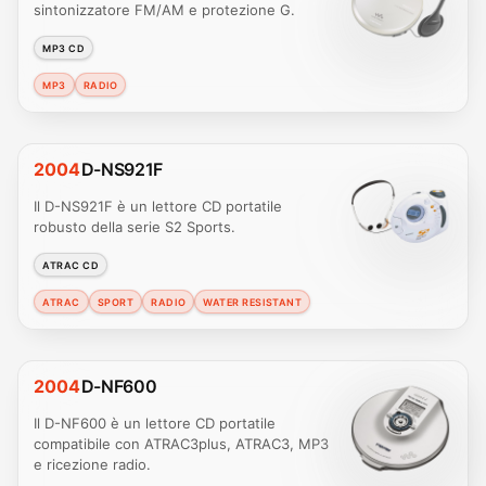
sintonizzatore FM/AM e protezione G.
MP3 CD
MP3
RADIO
2004
D-NS921F
Il D-NS921F è un lettore CD portatile
robusto della serie S2 Sports.
ATRAC CD
ATRAC
SPORT
RADIO
WATER RESISTANT
2004
D-NF600
Il D-NF600 è un lettore CD portatile
compatibile con ATRAC3plus, ATRAC3, MP3
e ricezione radio.