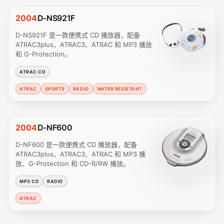
2004
D-NS921F
D-NS921F 是一款便携式 CD 播放器，配备
ATRAC3plus、ATRAC3、ATRAC 和 MP3 播放
和 G-Protection。
ATRAC CD
ATRAC
SPORTS
RADIO
WATER RESISTANT
2004
D-NF600
D-NF600 是一款便携式 CD 播放器，配备
ATRAC3plus、ATRAC3、ATRAC 和 MP3 播
放、G-Protection 和 CD-R/RW 播放。
MP3 CD
RADIO
ATRAC