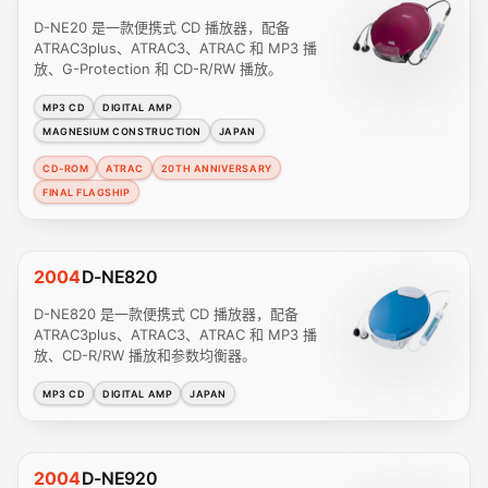
D-NE20 是一款便携式 CD 播放器，配备
ATRAC3plus、ATRAC3、ATRAC 和 MP3 播
放、G-Protection 和 CD-R/RW 播放。
MP3 CD
DIGITAL AMP
MAGNESIUM CONSTRUCTION
JAPAN
CD-ROM
ATRAC
20TH ANNIVERSARY
FINAL FLAGSHIP
2004
D-NE820
D-NE820 是一款便携式 CD 播放器，配备
ATRAC3plus、ATRAC3、ATRAC 和 MP3 播
放、CD-R/RW 播放和参数均衡器。
MP3 CD
DIGITAL AMP
JAPAN
2004
D-NE920