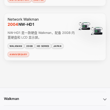
Network Walkman
2004
NW-HD1
NW-HD1 是一款硬盘 Walkman，配备 20GB 内
置硬盘和 LCD 显示屏。
WALKMAN
20GB
HD SERIES
JAPAN
ANNIVERSARY
Walkman