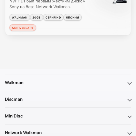
NW-HD1 был первым жестким диском
Sony на базе Network Walkman.
WALKMAN
20GB
СЕРИЯ HD
ЯПОНИЯ
ANNIVERSARY
Walkman
Discman
MiniDisc
Network Walkman