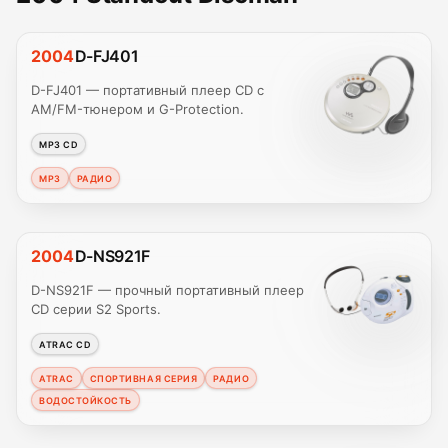
2004
D-FJ401
D-FJ401 — портативный плеер CD с
AM/FM-тюнером и G-Protection.
MP3 CD
MP3
РАДИО
2004
D-NS921F
D-NS921F — прочный портативный плеер
CD серии S2 Sports.
ATRAC CD
ATRAC
СПОРТИВНАЯ СЕРИЯ
РАДИО
ВОДОСТОЙКОСТЬ