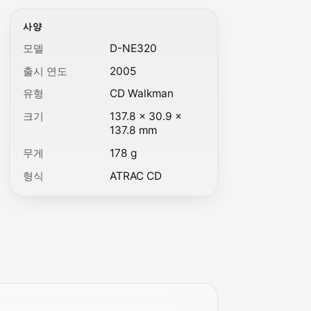
사양
모델
D-NE320
출시 연도
2005
유형
CD Walkman
크기
137.8 × 30.9 ×
137.8 mm
무게
178 g
형식
ATRAC CD