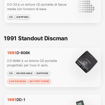
Il D-33 è un lettore CD portatile di fascia
media con funzioni di base.
CD
GIAPPONE
1991 Standout Discman
1991
D-808K
Il D-808K è un lettore CD portatile
progettato per l'uso in auto.
CD
RICARICABILE
GIAPPONE
CAR DISCMAN
BATTERY POWER
1991
DD-1