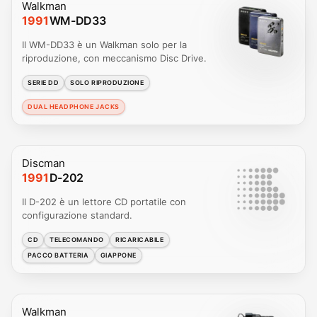
Walkman
1991
WM-DD33
Il WM-DD33 è un Walkman solo per la
riproduzione, con meccanismo Disc Drive.
SERIE DD
SOLO RIPRODUZIONE
DUAL HEADPHONE JACKS
Discman
1991
D-202
Il D-202 è un lettore CD portatile con
configurazione standard.
CD
TELECOMANDO
RICARICABILE
PACCO BATTERIA
GIAPPONE
Walkman