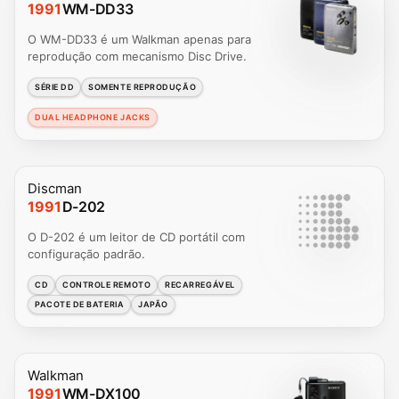
1991
WM-DD33
O WM-DD33 é um Walkman apenas para
reprodução com mecanismo Disc Drive.
SÉRIE DD
SOMENTE REPRODUÇÃO
DUAL HEADPHONE JACKS
Discman
1991
D-202
O D-202 é um leitor de CD portátil com
configuração padrão.
CD
CONTROLE REMOTO
RECARREGÁVEL
PACOTE DE BATERIA
JAPÃO
Walkman
1991
WM-DX100