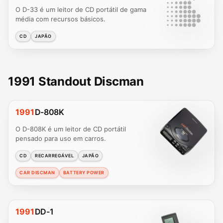
O D-33 é um leitor de CD portátil de gama
média com recursos básicos.
CD
JAPÃO
1991 Standout Discman
1991
D-808K
O D-808K é um leitor de CD portátil
pensado para uso em carros.
CD
RECARREGÁVEL
JAPÃO
CAR DISCMAN
BATTERY POWER
1991
DD-1