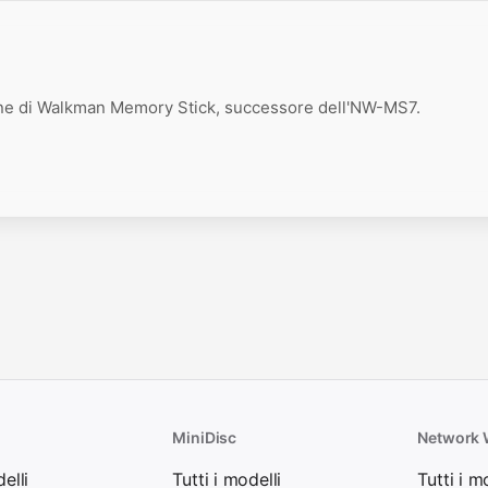
ne di Walkman Memory Stick, successore dell'NW-MS7.
MiniDisc
Network
elli
Tutti i modelli
Tutti i m