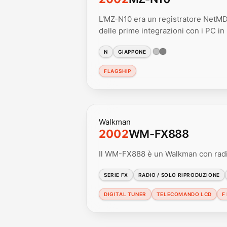
L'MZ-N10 era un registratore NetMD 
delle prime integrazioni con i PC i
N
GIAPPONE
FLAGSHIP
Walkman
2002
WM-FX888
Il WM-FX888 è un Walkman con radi
SERIE FX
RADIO / SOLO RIPRODUZIONE
DIGITAL TUNER
TELECOMANDO LCD
F