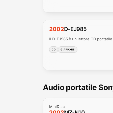
2002
D-EJ985
Il D-EJ985 è un lettore CD portatile 
CD
GIAPPONE
Audio portatile So
MiniDisc
2002
MZ-N10