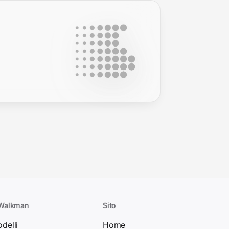
 Walkman
Sito
odelli
Home