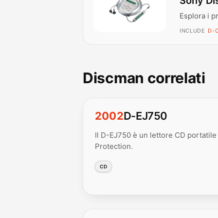
Sony Di
Esplora i p
INCLUDE
D-C
Discman correlati
2002
D-EJ750
Il D-EJ750 è un lettore CD portatil
Protection.
CD