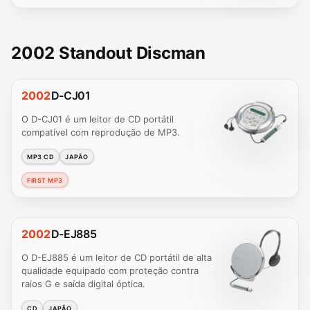
2002 Standout Discman
2002
D-CJ01
O D-CJ01 é um leitor de CD portátil
compatível com reprodução de MP3.
MP3 CD
JAPÃO
FIRST MP3
2002
D-EJ885
O D-EJ885 é um leitor de CD portátil de alta
qualidade equipado com proteção contra
raios G e saída digital óptica.
CD
JAPÃO