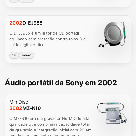
2002
D-EJ985
O D-EJ985 é um leitor de CD portátil
equipado com proteção contra raios G e
saída digital óptica.
CD
JAPÃO
Áudio portátil da Sony em 2002
MiniDisc
2002
MZ-N10
O MZ-N10 era um gravador NetMD de alta
qualidade que combinava capacidade total
de gravação e integração inicial com PC em
um design compacto e independente.