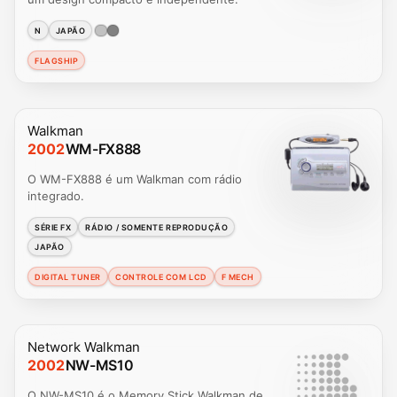
N
JAPÃO
FLAGSHIP
Walkman
2002
WM-FX888
O WM-FX888 é um Walkman com rádio
integrado.
SÉRIE FX
RÁDIO / SOMENTE REPRODUÇÃO
JAPÃO
DIGITAL TUNER
CONTROLE COM LCD
F MECH
Network Walkman
2002
NW-MS10
O NW-MS10 é o Memory Stick Walkman de