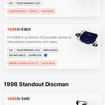
CD
TELECOMANDO LCD
ANNIVERSARY
WIDDIT
WHOOPEE
1998
D-E900
Il D-E900 è un lettore CD portatile dotato di
meccanismo elettronico anti-salto.
CD
TELECOMANDO LCD
MEGA BASS
RICARICABILE
GUMSTICK
MINOR CHANGE OF D-777
BLUE MICA
1998 Standout Discman
1998
D-5WD