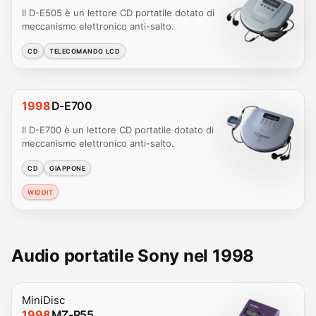
Il D-E505 è un lettore CD portatile dotato di
meccanismo elettronico anti-salto.
CD
TELECOMANDO LCD
1998
D-E700
Il D-E700 è un lettore CD portatile dotato di
meccanismo elettronico anti-salto.
CD
GIAPPONE
WIDDIT
Audio portatile Sony nel 1998
MiniDisc
1998
MZ-R55