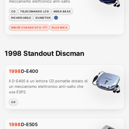
meccanismo elettronico anti-salto.
CD
TELECOMANDO LCD
MEGA BASS
RICARICABILE
GUMSTICK
MINOR CHANGE OF D-777
BLUE MICA
1998 Standout Discman
1998
D-E400
Il D-E400 è un lettore CD portatile dotato di
un meccanismo elettronico anti-salto che
usa ESP2.
CD
1998
D-E505