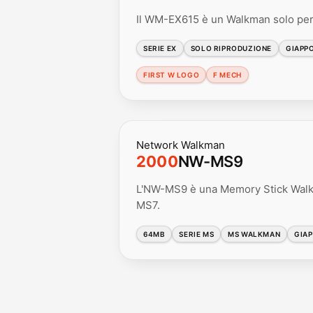
Il WM-EX615 è un Walkman solo per 
SERIE EX
SOLO RIPRODUZIONE
GIAPP
FIRST W LOGO
F MECH
Network Walkman
2000
NW-MS9
L'NW-MS9 è una Memory Stick Walkm
MS7.
64MB
SERIE MS
MS WALKMAN
GIA