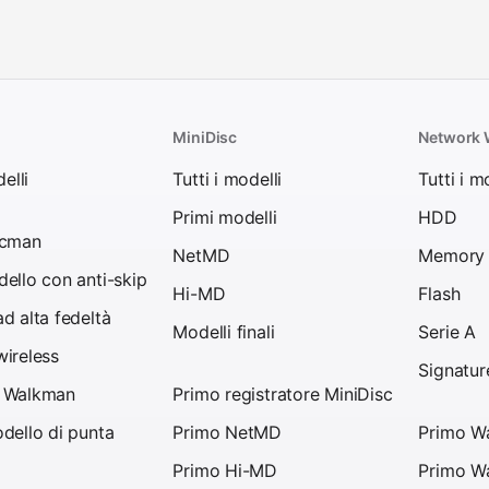
MiniDisc
Network
elli
Tutti i modelli
Tutti i m
Primi modelli
HDD
scman
NetMD
Memory 
ello con anti-skip
Hi-MD
Flash
d alta fedeltà
Modelli finali
Serie A
ireless
Signatur
 Walkman
Primo registratore MiniDisc
dello di punta
Primo NetMD
Primo Wa
Primo Hi-MD
Primo Wa