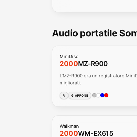
Audio portatile So
MiniDisc
2000
MZ-R900
L'MZ-R900 era un registratore MiniDi
migliorati.
R
GIAPPONE
Walkman
2000
WM-EX615