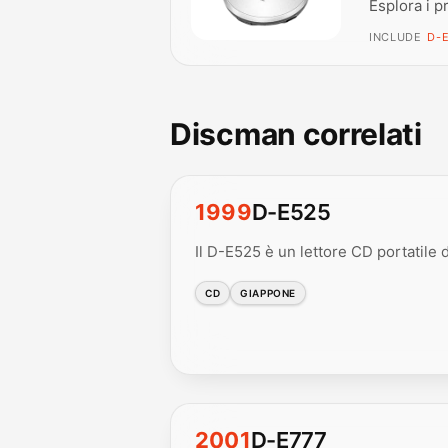
Esplora i p
INCLUDE
D-E
Discman correlati
1999
D-E525
Il D-E525 è un lettore CD portatile 
CD
GIAPPONE
2001
D-E777