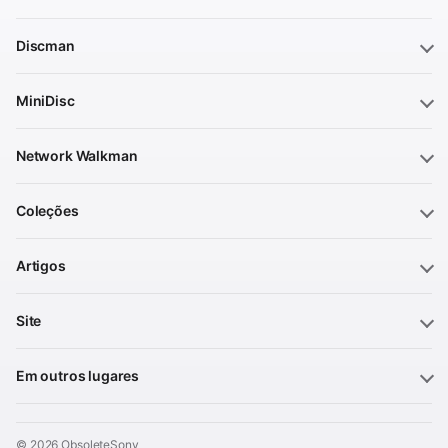
Discman
MiniDisc
Network Walkman
Coleções
Artigos
Site
Em outros lugares
© 2026 ObsoleteSony