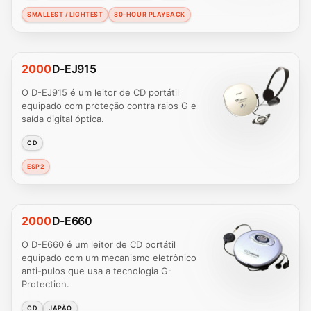
SMALLEST / LIGHTEST
80-HOUR PLAYBACK
2000
D-EJ915
O D-EJ915 é um leitor de CD portátil
equipado com proteção contra raios G e
saída digital óptica.
CD
ESP2
2000
D-E660
O D-E660 é um leitor de CD portátil
equipado com um mecanismo eletrônico
anti-pulos que usa a tecnologia G-
Protection.
CD
JAPÃO