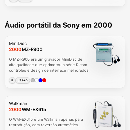
Áudio portátil da Sony em 2000
MiniDisc
2000
MZ-R900
O MZ-R900 era um gravador MiniDisc de
alta qualidade que aprimorou a série R com
controles e design de interface melhorados.
R
JAPÃO
Walkman
2000
WM-EX615
O WM-EX615 é um Walkman apenas para
reprodução, com reversão automática.