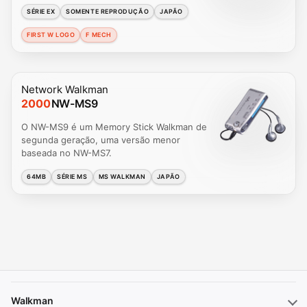
SÉRIE EX
SOMENTE REPRODUÇÃO
JAPÃO
FIRST W LOGO
F MECH
Network Walkman
2000
NW-MS9
O NW-MS9 é um Memory Stick Walkman de
segunda geração, uma versão menor
baseada no NW-MS7.
64MB
SÉRIE MS
MS WALKMAN
JAPÃO
Walkman