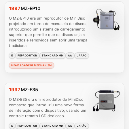
1997
MZ-EP10
O MZ-EP10 era um reprodutor de MiniDisc
projetado em torno do manuseio de discos,
introduzindo um sistema de carregamento
superior que permite que os discos sejam
inseridos e removidos sem abrir uma tampa
tradicional.
E
REPRODUTOR
STANDARD MD
AA
JAPÃO
HEAD LOADING MECHANISM
1997
MZ-E35
O MZ-E35 era um reprodutor de MiniDisc
compacto que introduziu uma nova forma
de interação com o dispositivo, usando um
controle remoto LCD dedicado.
E
REPRODUTOR
STANDARD MD
AA
JAPÃO