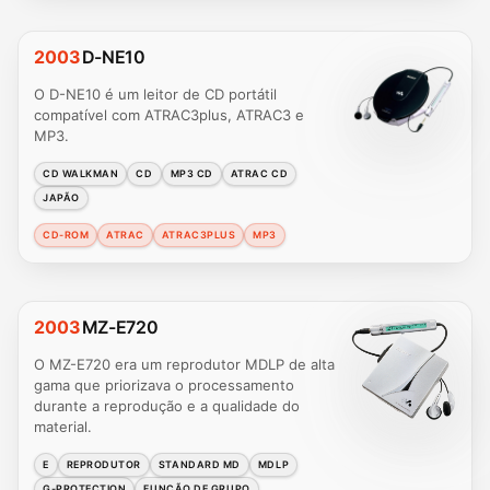
2003
D-NE10
O D-NE10 é um leitor de CD portátil
compatível com ATRAC3plus, ATRAC3 e
MP3.
CD WALKMAN
CD
MP3 CD
ATRAC CD
JAPÃO
CD-ROM
ATRAC
ATRAC3PLUS
MP3
2003
MZ-E720
O MZ-E720 era um reprodutor MDLP de alta
gama que priorizava o processamento
durante a reprodução e a qualidade do
material.
E
REPRODUTOR
STANDARD MD
MDLP
G-PROTECTION
FUNÇÃO DE GRUPO