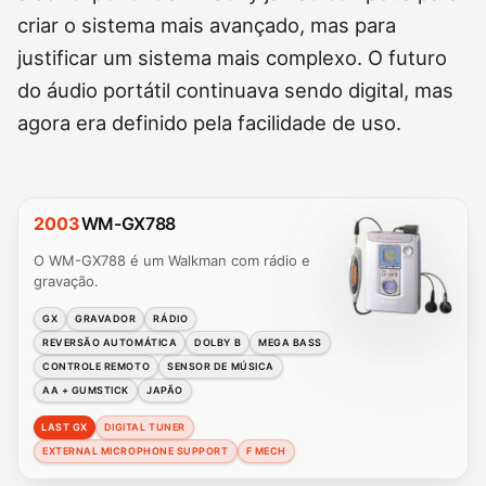
criar o sistema mais avançado, mas para
justificar um sistema mais complexo. O futuro
do áudio portátil continuava sendo digital, mas
agora era definido pela facilidade de uso.
2003
WM-GX788
O WM-GX788 é um Walkman com rádio e
gravação.
GX
GRAVADOR
RÁDIO
REVERSÃO AUTOMÁTICA
DOLBY B
MEGA BASS
CONTROLE REMOTO
SENSOR DE MÚSICA
AA + GUMSTICK
JAPÃO
LAST GX
DIGITAL TUNER
EXTERNAL MICROPHONE SUPPORT
F MECH