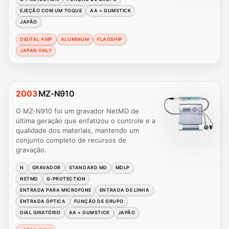
EJEÇÃO COM UM TOQUE
AA + GUMSTICK
JAPÃO
DIGITAL AMP
ALUMINUM
FLAGSHIP
JAPAN ONLY
2003
MZ-N910
O MZ-N910 foi um gravador NetMD de
última geração que enfatizou o controle e a
qualidade dos materiais, mantendo um
conjunto completo de recursos de
gravação.
N
GRAVADOR
STANDARD MD
MDLP
NETMD
G-PROTECTION
ENTRADA PARA MICROFONE
ENTRADA DE LINHA
ENTRADA ÓPTICA
FUNÇÃO DE GRUPO
DIAL GIRATÓRIO
AA + GUMSTICK
JAPÃO