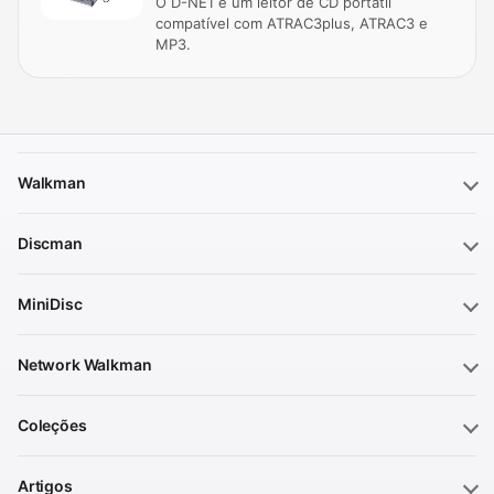
O D-NE1 é um leitor de CD portátil
compatível com ATRAC3plus, ATRAC3 e
MP3.
Walkman
Discman
MiniDisc
Network Walkman
Coleções
Artigos