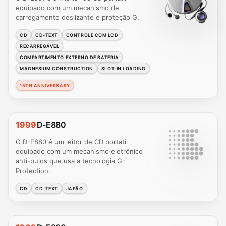
equipado com um mecanismo de
carregamento deslizante e proteção G.
CD
CD-TEXT
CONTROLE COM LCD
RECARREGÁVEL
COMPARTIMENTO EXTERNO DE BATERIA
MAGNESIUM CONSTRUCTION
SLOT-IN LOADING
15TH ANNIVERSARY
1999
D-E880
O D-E880 é um leitor de CD portátil
equipado com um mecanismo eletrônico
anti-pulos que usa a tecnologia G-
Protection.
CD
CD-TEXT
JAPÃO