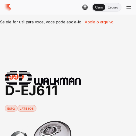
Claro
Escuro
Se ele for util para voce, voce pode apoia-lo.
Apoie o arquivo
1999
D-EJ611
ESP2
LATE 90S