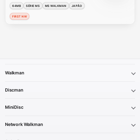
64MB
SÉRIE MS
MS WALKMAN
JAPÃO
FIRST NW
Walkman
Discman
MiniDisc
Network Walkman