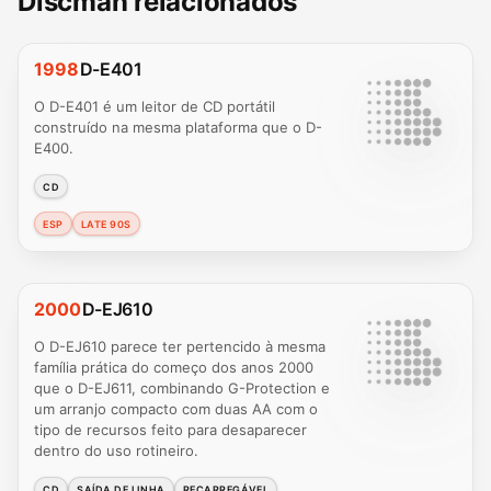
Discman relacionados
1998
D-E401
O D-E401 é um leitor de CD portátil
construído na mesma plataforma que o D-
E400.
CD
ESP
LATE 90S
2000
D-EJ610
O D-EJ610 parece ter pertencido à mesma
família prática do começo dos anos 2000
que o D-EJ611, combinando G-Protection e
um arranjo compacto com duas AA com o
tipo de recursos feito para desaparecer
dentro do uso rotineiro.
CD
SAÍDA DE LINHA
RECARREGÁVEL