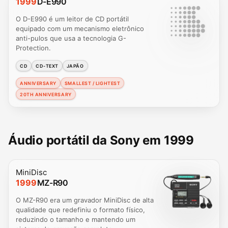
1999
D-E990
O D-E990 é um leitor de CD portátil
equipado com um mecanismo eletrônico
anti-pulos que usa a tecnologia G-
Protection.
CD
CD-TEXT
JAPÃO
ANNIVERSARY
SMALLEST / LIGHTEST
20TH ANNIVERSARY
Áudio portátil da Sony em 1999
MiniDisc
1999
MZ-R90
O MZ-R90 era um gravador MiniDisc de alta
qualidade que redefiniu o formato físico,
reduzindo o tamanho e mantendo um