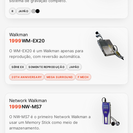
sistema de gravação completo.
R
JAPÃO
Walkman
1999
WM-EX20
O WM-EX20 é um Walkman apenas para
reprodução, com reversão automática.
SÉRIE EX
SOMENTE REPRODUÇÃO
JAPÃO
20TH ANNIVERSARY
MEGA SURROUND
F MECH
Network Walkman
1999
NW-MS7
O NW-MS7 é o primeiro Network Walkman a
usar um Memory Stick como meio de
armazenamento.