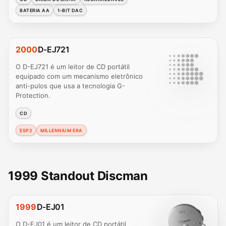
BATERIA AA
1-BIT DAC
2000
D-EJ721
O D-EJ721 é um leitor de CD portátil
equipado com um mecanismo eletrônico
anti-pulos que usa a tecnologia G-
Protection.
CD
ESP2
MILLENNIUM ERA
1999 Standout Discman
1999
D-EJ01
O D-EJ01 é um leitor de CD portátil