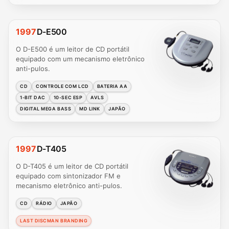
1997
D-E500
O D-E500 é um leitor de CD portátil
equipado com um mecanismo eletrônico
anti-pulos.
CD
CONTROLE COM LCD
BATERIA AA
1-BIT DAC
10-SEC ESP
AVLS
DIGITAL MEGA BASS
MD LINK
JAPÃO
1997
D-T405
O D-T405 é um leitor de CD portátil
equipado com sintonizador FM e
mecanismo eletrônico anti-pulos.
CD
RÁDIO
JAPÃO
LAST DISCMAN BRANDING