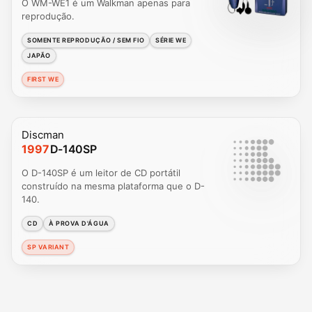
O WM-WE1 é um Walkman apenas para
reprodução.
SOMENTE REPRODUÇÃO / SEM FIO
SÉRIE WE
JAPÃO
FIRST WE
Discman
1997
D-140SP
O D-140SP é um leitor de CD portátil
construído na mesma plataforma que o D-
140.
CD
À PROVA D'ÁGUA
SP VARIANT