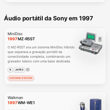
Áudio portátil da Sony em 1997
MiniDisc
1997
MZ-R5ST
O MZ-R5ST era um sistema MiniDisc híbrido
que separava a gravação portátil da
conectividade completa, combinando um
gravador básico com uma base dedicada.
R
JAPÃO
DOCKING STATION
Walkman
1997
WM-WE1