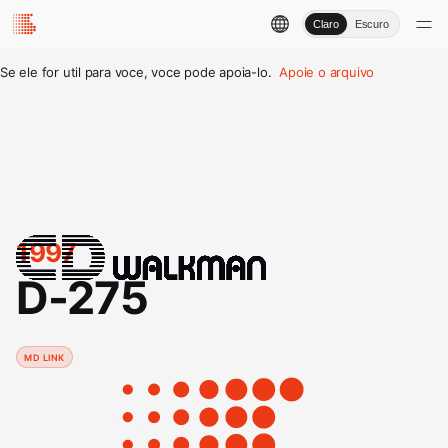
Claro
Escuro
Se ele for util para voce, voce pode apoia-lo.
Apoie o arquivo
1997
D-275
MD LINK