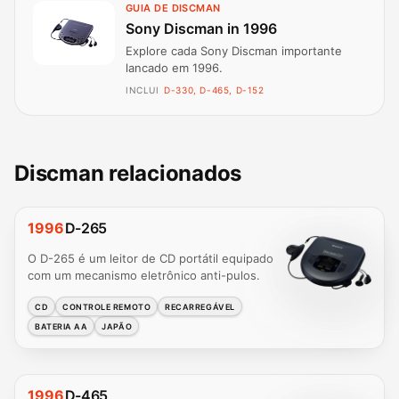
GUIA DE DISCMAN
Sony Discman in 1996
Explore cada Sony Discman importante
lancado em 1996.
INCLUI
D-330, D-465, D-152
Discman relacionados
1996
D-265
O D-265 é um leitor de CD portátil equipado
com um mecanismo eletrônico anti-pulos.
CD
CONTROLE REMOTO
RECARREGÁVEL
BATERIA AA
JAPÃO
1996
D-465