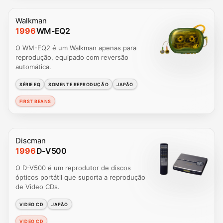
Walkman
1996
WM-EQ2
O WM-EQ2 é um Walkman apenas para
reprodução, equipado com reversão
automática.
SÉRIE EQ
SOMENTE REPRODUÇÃO
JAPÃO
FIRST BEANS
Discman
1996
D-V500
O D-V500 é um reprodutor de discos
ópticos portátil que suporta a reprodução
de Video CDs.
VIDEO CD
JAPÃO
VIDEO CD