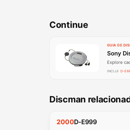
Continue
GUIA DE DI
Sony Di
Explore ca
INCLUI
D-E66
Discman relaciona
2000
D-E999