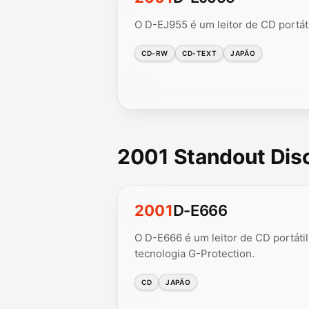
O D-EJ955 é um leitor de CD portáti
CD-RW
CD-TEXT
JAPÃO
2001 Standout Di
2001
D-E666
O D-E666 é um leitor de CD portáti
tecnologia G-Protection.
CD
JAPÃO