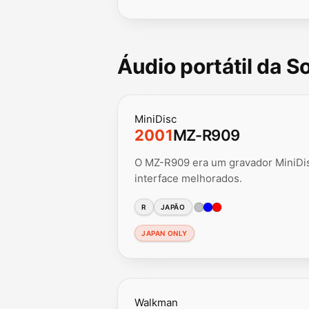
Áudio portátil da 
MiniDisc
2001
MZ-R909
O MZ-R909 era um gravador MiniDisc
interface melhorados.
R
JAPÃO
JAPAN ONLY
Walkman