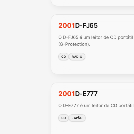
2001
D-FJ65
O D-FJ65 é um leitor de CD portátil
(G-Protection).
CD
RÁDIO
2001
D-E777
O D-E777 é um leitor de CD portáti
CD
JAPÃO