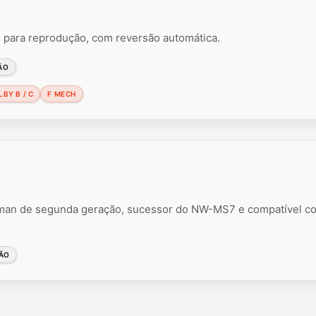
ara reprodução, com reversão automática.
ÃO
BY B / C
F MECH
man de segunda geração, sucessor do NW-MS7 e compatível 
ÃO