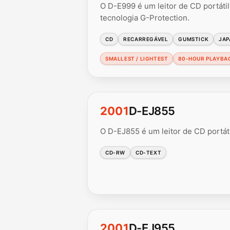
O D-E999 é um leitor de CD portáti
tecnologia G-Protection.
CD
RECARREGÁVEL
GUMSTICK
JAP
SMALLEST / LIGHTEST
80-HOUR PLAYBA
2001
D-EJ855
O D-EJ855 é um leitor de CD portáti
CD-RW
CD-TEXT
2001
D-EJ955