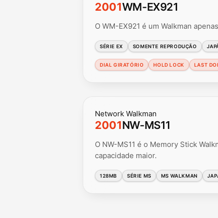
2001
WM-EX921
O WM-EX921 é um Walkman apenas p
SÉRIE EX
SOMENTE REPRODUÇÃO
JAP
DIAL GIRATÓRIO
HOLD LOCK
LAST DOL
Network Walkman
2001
NW-MS11
O NW-MS11 é o Memory Stick Walk
capacidade maior.
128MB
SÉRIE MS
MS WALKMAN
JAP