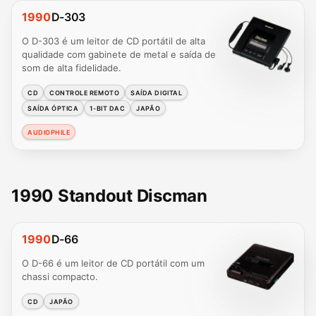
1990
D-303
O D-303 é um leitor de CD portátil de alta
qualidade com gabinete de metal e saída de
som de alta fidelidade.
CD
CONTROLE REMOTO
SAÍDA DIGITAL
SAÍDA ÓPTICA
1-BIT DAC
JAPÃO
AUDIOPHILE
1990 Standout Discman
1990
D-66
O D-66 é um leitor de CD portátil com um
chassi compacto.
CD
JAPÃO