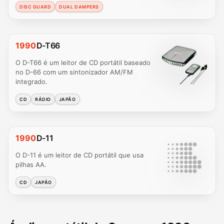
DISC GUARD
DUAL DAMPERS
1990
D-T66
O D-T66 é um leitor de CD portátil baseado
no D-66 com um sintonizador AM/FM
integrado.
CD
RÁDIO
JAPÃO
1990
D-11
O D-11 é um leitor de CD portátil que usa
pilhas AA.
CD
JAPÃO