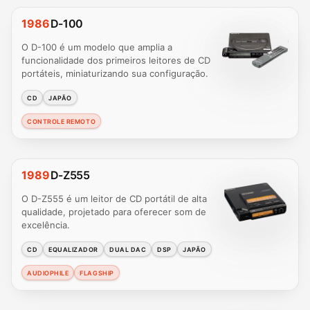
1986
D-100
O D-100 é um modelo que amplia a
funcionalidade dos primeiros leitores de CD
portáteis, miniaturizando sua configuração.
CD
JAPÃO
CONTROLE REMOTO
1989
D-Z555
O D-Z555 é um leitor de CD portátil de alta
qualidade, projetado para oferecer som de
excelência.
CD
EQUALIZADOR
DUAL DAC
DSP
JAPÃO
AUDIOPHILE
FLAGSHIP