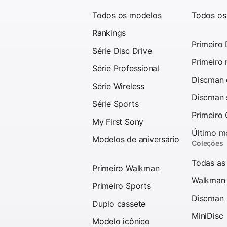
Todos os modelos
Todos os
Rankings
Primeiro
Série Disc Drive
Primeiro
Série Professional
Discman d
Série Wireless
Discman 
Série Sports
Primeiro
My First Sony
Último m
Modelos de aniversário
Coleções
Todas as
Primeiro Walkman
Walkman
Primeiro Sports
Discman
Duplo cassete
MiniDisc
Modelo icônico