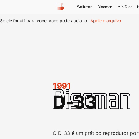
Walkman
Discman
MiniDisc
Se ele for util para voce, voce pode apoia-lo.
Apoie o arquivo
1991
D-33
O D-33 é um prático reprodutor port