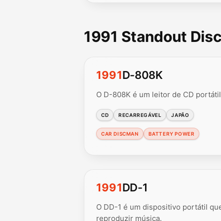
1991 Standout Dis
1991
D-808K
O D-808K é um leitor de CD portáti
CD
RECARREGÁVEL
JAPÃO
CAR DISCMAN
BATTERY POWER
1991
DD-1
O DD-1 é um dispositivo portátil q
reproduzir música.