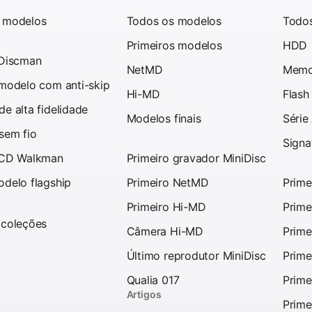
 modelos
Todos os modelos
Todo
Primeiros modelos
HDD
 Discman
NetMD
Memo
 modelo com anti-skip
Hi-MD
Flash
e alta fidelidade
Modelos finais
Série
sem fio
Signa
 CD Walkman
Primeiro gravador MiniDisc
odelo flagship
Primeiro NetMD
Prime
Primeiro Hi-MD
Prime
 coleções
Câmera Hi-MD
Prime
Último reprodutor MiniDisc
Prime
Qualia 017
Prime
Artigos
Prime