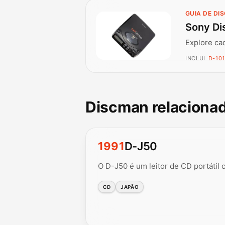
GUIA DE DI
Sony Di
Explore ca
INCLUI
D-101
Discman relaciona
1991
D-J50
O D-J50 é um leitor de CD portátil 
CD
JAPÃO