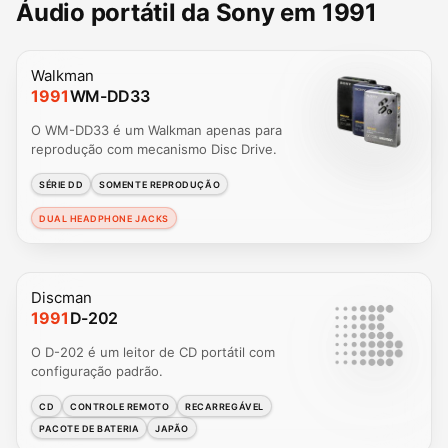
Áudio portátil da Sony em 1991
Walkman
1991
WM-DD33
O WM-DD33 é um Walkman apenas para
reprodução com mecanismo Disc Drive.
SÉRIE DD
SOMENTE REPRODUÇÃO
DUAL HEADPHONE JACKS
Discman
1991
D-202
O D-202 é um leitor de CD portátil com
configuração padrão.
CD
CONTROLE REMOTO
RECARREGÁVEL
PACOTE DE BATERIA
JAPÃO