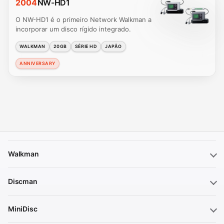
2004
NW-HD1
O NW-HD1 é o primeiro Network Walkman a
incorporar um disco rígido integrado.
WALKMAN
20GB
SÉRIE HD
JAPÃO
ANNIVERSARY
Walkman
Discman
MiniDisc