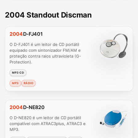
2004 Standout Discman
2004
D-FJ401
O D-FJ401 é um leitor de CD portátil
equipado com sintonizador FM/AM e
proteção contra raios ultravioleta (G-
Protection).
MP3 CD
MP3
RÁDIO
2004
D-NE820
O D-NE820 é um leitor de CD portátil
compatível com ATRAC3plus, ATRAC3 e
MP3.