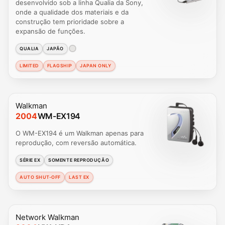
desenvolvido sob a linha Qualia da Sony,
onde a qualidade dos materiais e da
construção tem prioridade sobre a
expansão de funções.
QUALIA
JAPÃO
LIMITED
FLAGSHIP
JAPAN ONLY
Walkman
2004
WM-EX194
O WM-EX194 é um Walkman apenas para
reprodução, com reversão automática.
SÉRIE EX
SOMENTE REPRODUÇÃO
AUTO SHUT-OFF
LAST EX
Network Walkman