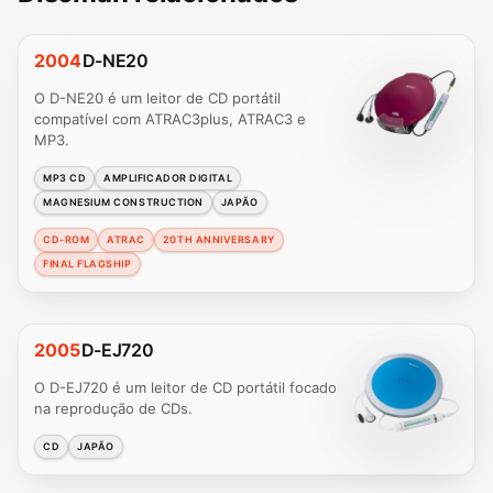
2004
D-NE20
O D-NE20 é um leitor de CD portátil
compatível com ATRAC3plus, ATRAC3 e
MP3.
MP3 CD
AMPLIFICADOR DIGITAL
MAGNESIUM CONSTRUCTION
JAPÃO
CD-ROM
ATRAC
20TH ANNIVERSARY
FINAL FLAGSHIP
2005
D-EJ720
O D-EJ720 é um leitor de CD portátil focado
na reprodução de CDs.
CD
JAPÃO