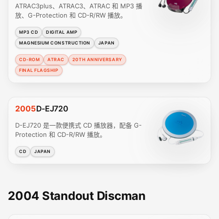
ATRAC3plus、ATRAC3、ATRAC 和 MP3 播
放、G-Protection 和 CD-R/RW 播放。
MP3 CD
DIGITAL AMP
MAGNESIUM CONSTRUCTION
JAPAN
CD-ROM
ATRAC
20TH ANNIVERSARY
FINAL FLAGSHIP
2005
D-EJ720
D-EJ720 是一款便携式 CD 播放器，配备 G-
Protection 和 CD-R/RW 播放。
CD
JAPAN
2004 Standout Discman