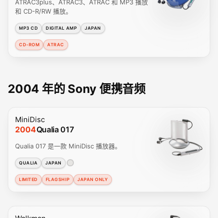
ATRAC3plus、ATRAC3、ATRAC 和 MP3 播放
和 CD-R/RW 播放。
MP3 CD
DIGITAL AMP
JAPAN
CD-ROM
ATRAC
2004 年的 Sony 便携音频
MiniDisc
2004
Qualia 017
Qualia 017 是一款 MiniDisc 播放器。
QUALIA
JAPAN
LIMITED
FLAGSHIP
JAPAN ONLY