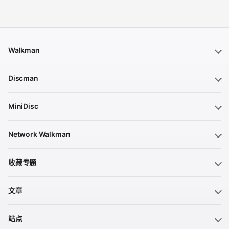
Walkman
Discman
MiniDisc
Network Walkman
收藏专题
文章
站点