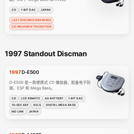
CD
1-BIT DAC
JAPAN
LAST DISCMAN BRANDING
CD WALKMAN TRANSITION
1997 Standout Discman
1997
D-E500
D-E500 是一款便携式 CD 播放器，配备电子防
跳、ESP 和 Mega Bass。
CD
LCD REMOTE
AA BATTERY
1-BIT DAC
10-SEC ESP
AVLS
DIGITAL MEGA BASS
MD LINK
JAPAN