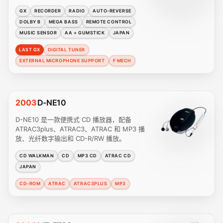
GX
RECORDER
RADIO
AUTO-REVERSE
DOLBY B
MEGA BASS
REMOTE CONTROL
MUSIC SENSOR
AA + GUMSTICK
JAPAN
LAST GX
DIGITAL TUNER
EXTERNAL MICROPHONE SUPPORT
F MECH
2003
D-NE10
D-NE10 是一款便携式 CD 播放器，配备
ATRAC3plus、ATRAC3、ATRAC 和 MP3 播
放、光纤数字输出和 CD-R/RW 播放。
CD WALKMAN
CD
MP3 CD
ATRAC CD
JAPAN
CD-ROM
ATRAC
ATRAC3PLUS
MP3