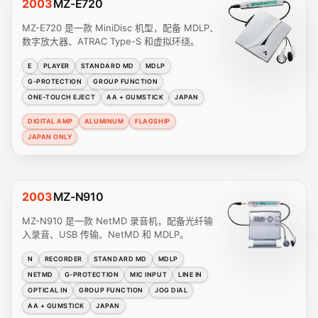
2003
MZ-E720
MZ-E720 是一款 MiniDisc 机型，配备 MDLP、
数字放大器、ATRAC Type-S 和虚拟环绕。
E
PLAYER
STANDARD MD
MDLP
G-PROTECTION
GROUP FUNCTION
ONE-TOUCH EJECT
AA + GUMSTICK
JAPAN
DIGITAL AMP
ALUMINUM
FLAGSHIP
JAPAN ONLY
2003
MZ-N910
MZ-N910 是一款 NetMD 录音机，配备光纤输
入录音、USB 传输、NetMD 和 MDLP。
N
RECORDER
STANDARD MD
MDLP
NETMD
G-PROTECTION
MIC INPUT
LINE IN
OPTICAL IN
GROUP FUNCTION
JOG DIAL
AA + GUMSTICK
JAPAN