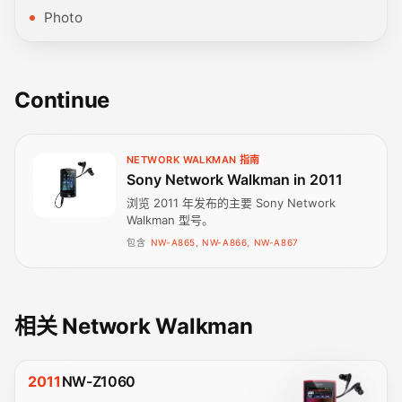
Photo
Continue
NETWORK WALKMAN 指南
Sony Network Walkman in 2011
浏览 2011 年发布的主要 Sony Network
Walkman 型号。
包含
NW-A865, NW-A866, NW-A867
相关 Network Walkman
2011
NW-Z1060