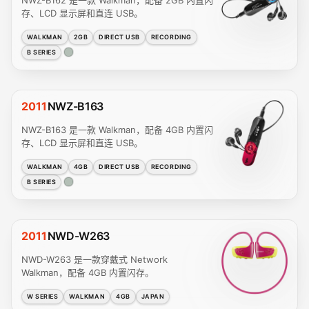
存、LCD 显示屏和直连 USB。
WALKMAN
2GB
DIRECT USB
RECORDING
B SERIES
2011
NWZ-B163
NWZ-B163 是一款 Walkman，配备 4GB 内置闪
存、LCD 显示屏和直连 USB。
WALKMAN
4GB
DIRECT USB
RECORDING
B SERIES
2011
NWD-W263
NWD-W263 是一款穿戴式 Network
Walkman，配备 4GB 内置闪存。
W SERIES
WALKMAN
4GB
JAPAN