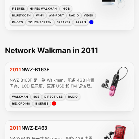
F SERIES
HI-RES WALKMAN
16GB
BLUETOOTH
WI-FI
WM-PORT
RADIO
VIDEO
PHOTO
TOUCHSCREEN
SPEAKER
JAPAN
Network Walkman in 2011
2011
NWZ-B163F
NWZ-B163F 是一款 Walkman，配备 4GB 内置
闪存、LCD 显示屏、直连 USB 和 FM 调谐器。
WALKMAN
4GB
DIRECT USB
RADIO
RECORDING
B SERIES
2011
NWZ-E463
NWZ-E463 是一款 Walkman，配备 4GB 内置