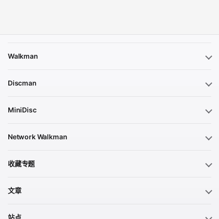
Walkman
Discman
MiniDisc
Network Walkman
收藏专题
文章
站点