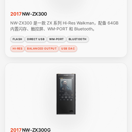
2017
NW-ZX300
NW-ZX300 是一款 ZX 系列 Hi-Res Walkman，配备 64GB
内置闪存、触控屏、WM-PORT 和 Bluetooth。
FLASH
DIRECT USB
WM-PORT
BLUETOOTH
HI-RES
BALANCED OUTPUT
USB DAC
2017
NW-ZX300G