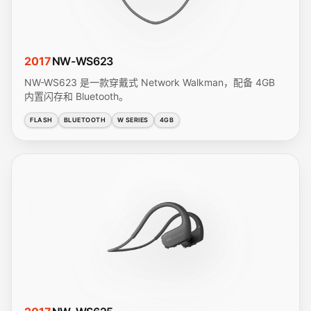
2017
NW-WS623
NW-WS623 是一款穿戴式 Network Walkman，配备 4GB
内置闪存和 Bluetooth。
FLASH
BLUETOOTH
W SERIES
4GB