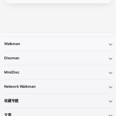
Walkman
Discman
MiniDisc
Network Walkman
收藏专题
文章