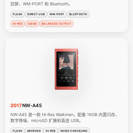
控屏、WM-PORT 和 Bluetooth。
FLASH
DIRECT USB
WM-PORT
BLUETOOTH
HI-RES
128GB
BALANCED OUTPUT
2017
NW-A45
NW-A45 是一款 Hi-Res Walkman，配备 16GB 内置闪存、
数字降噪、microSD 扩展和直连 USB。
FLASH
MICROSD
HI-RES
NOISE CANCELING