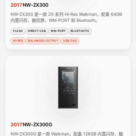
2017
NW-ZX300
NW-ZX300 是一款 ZX 系列 Hi-Res Walkman，配备 64GB
内置闪存、触控屏、WM-PORT 和 Bluetooth。
FLASH
DIRECT USB
WM-PORT
BLUETOOTH
HI-RES
BALANCED OUTPUT
USB DAC
2017
NW-ZX300G
NW-ZX300G 是一款 Walkman，配备 128GB 内置闪存、触