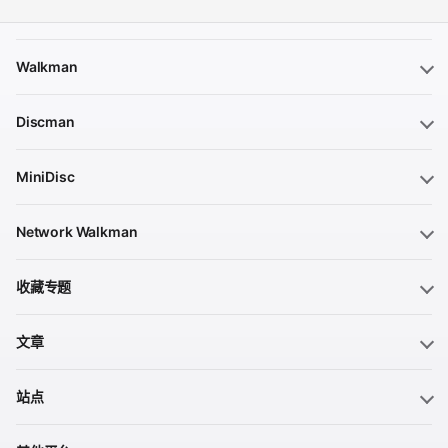
Walkman
Discman
MiniDisc
Network Walkman
收藏专题
文章
站点