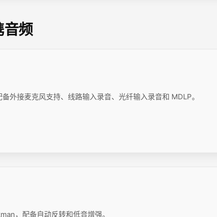
便携音频
 录音机，配备外接麦克风支持、线路输入录音、光纤输入录音和 MDLP。
alkman，配备自动反转和低音增强。