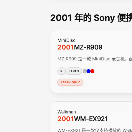
2001 年的 Sony 
MiniDisc
2001
MZ-R909
MZ-R909 是一款 MiniDisc
R
JAPAN
JAPAN ONLY
Walkman
2001
WM-EX921
WM-EX921 是一款仅支持播放的 W