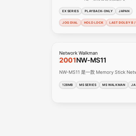
EX SERIES
PLAYBACK-ONLY
JAPAN
JOG DIAL
HOLD LOCK
LAST DOLBY B /
Network Walkman
2001
NW-MS11
NW-MS11 是一款 Memory Stick 
128MB
MS SERIES
MS WALKMAN
JA