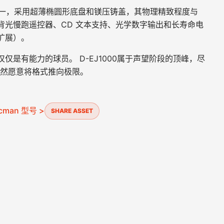
舰产品之一，采用超薄椭圆形底盘和镁压铸盖，其物理精致程度与
背光慢跑遥控器、CD 文本支持、光学数字输出和长寿命电
扩展）。
仅是有能力的球员。 D-EJ1000属于声望阶段的顶峰，尽
仍然愿意将格式推向极限。
cman 型号 >
SHARE ASSET