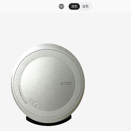
浅色
深色