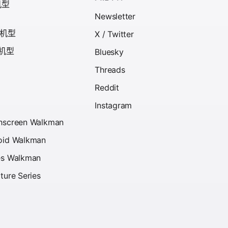
机型
Newsletter
代机型
X / Twitter
代机型
Bluesky
Threads
Reddit
Instagram
chscreen Walkman
roid Walkman
Res Walkman
ature Series