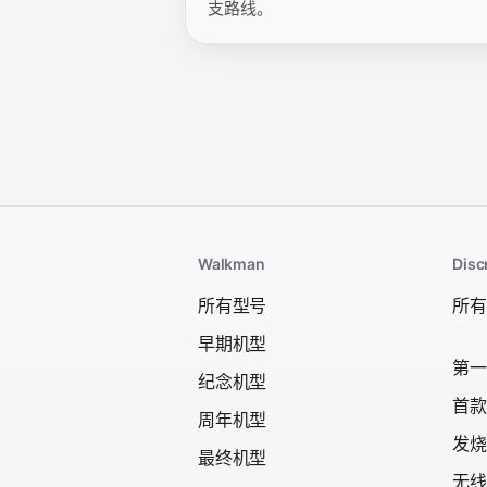
支路线。
Walkman
Dis
所有型号
所有
早期机型
第一台
纪念机型
首款
周年机型
发烧级
最终机型
无线 