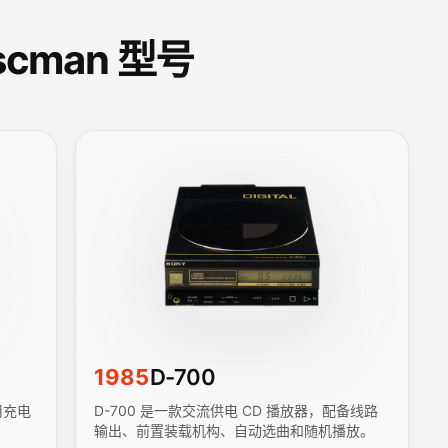
scman 型号
1985
D-700
用充电
D-700 是一款交流供电 CD 播放器，配备线路
输出、前置装载机构、自动选曲和随机播放。