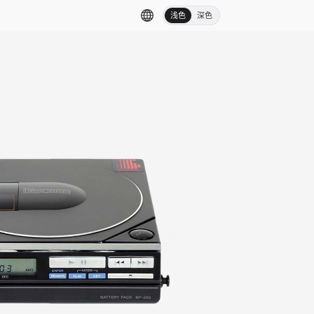
浅色
深色