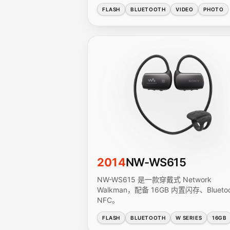
FLASH
BLUETOOTH
VIDEO
PHOTO
2014
NW-WS615
NW-WS615 是一款穿戴式 Network
Walkman，配备 16GB 内置闪存、Bluetoo
NFC。
FLASH
BLUETOOTH
W SERIES
16GB