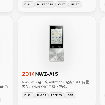
FLASH
BLUETOOTH
VIDEO
PHOTO
2014
NWZ-A15
NWZ-A15 是一款 Walkman，配备 16GB 内置
th 和
闪存、WM-PORT 和数字降噪。
FLASH
HI-RES
A SERIES
16GB