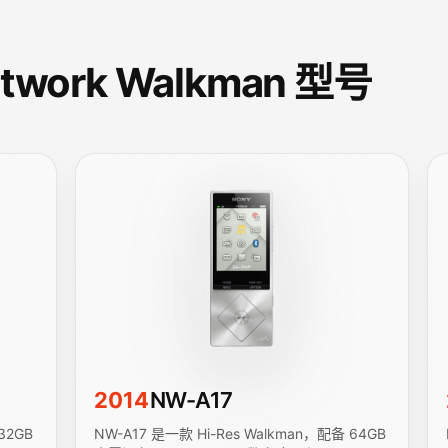
twork Walkman 型号
。
2014
NW-A17
32GB
NW-A17 是一款 Hi-Res Walkman，配备 64GB