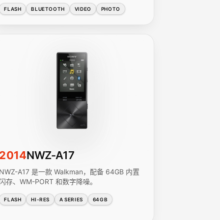
FLASH
BLUETOOTH
VIDEO
PHOTO
2014
NWZ-A17
NWZ-A17 是一款 Walkman，配备 64GB 内置
闪存、WM-PORT 和数字降噪。
FLASH
HI-RES
A SERIES
64GB