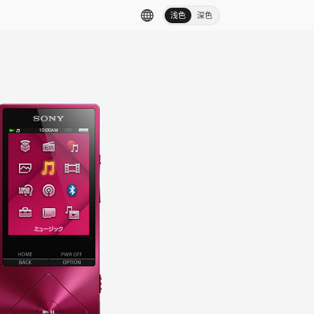
浅色
深色