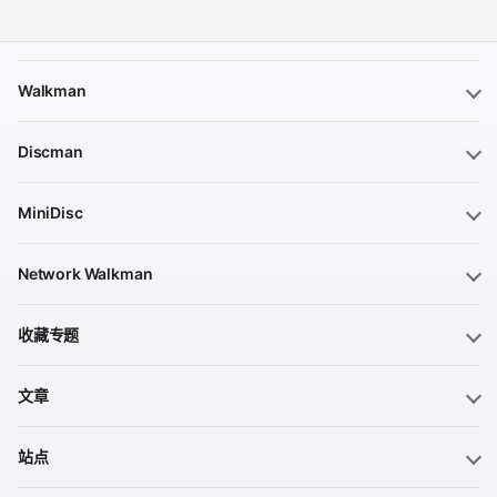
Walkman
Discman
MiniDisc
Network Walkman
收藏专题
文章
站点