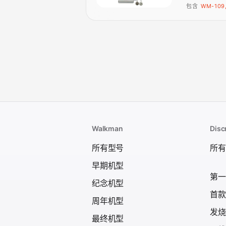
包含
WM-109
Walkman
Dis
所有型号
所有
早期机型
第一台
纪念机型
首款
周年机型
发烧级
最终机型