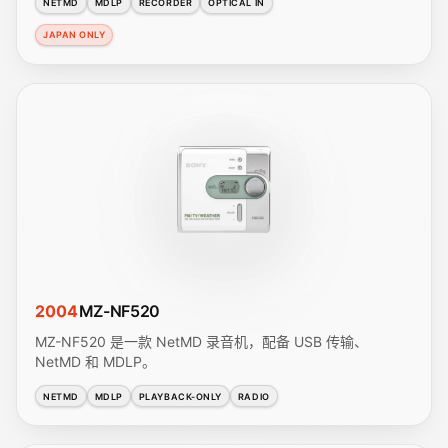
NETMD
MDLP
RECORDER
OPTICAL IN
JAPAN ONLY
2004
MZ-NF520
MZ-NF520 是一款 NetMD 录音机，配备 USB 传输、
NetMD 和 MDLP。
NETMD
MDLP
PLAYBACK-ONLY
RADIO