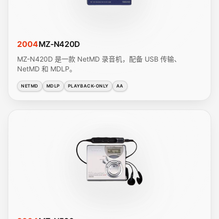
2004
MZ-N420D
MZ-N420D 是一款 NetMD 录音机，配备 USB 传输、
NetMD 和 MDLP。
NETMD
MDLP
PLAYBACK-ONLY
AA