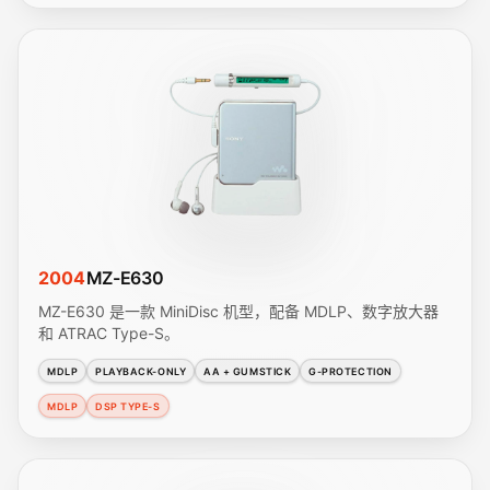
2004
MZ-E630
MZ-E630 是一款 MiniDisc 机型，配备 MDLP、数字放大器
和 ATRAC Type-S。
MDLP
PLAYBACK-ONLY
AA + GUMSTICK
G-PROTECTION
MDLP
DSP TYPE-S