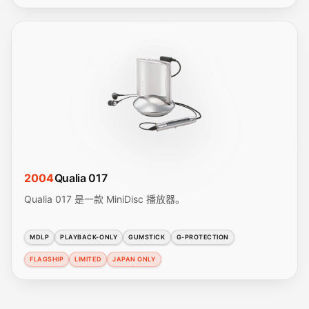
2004
Qualia 017
Qualia 017 是一款 MiniDisc 播放器。
MDLP
PLAYBACK-ONLY
GUMSTICK
G-PROTECTION
FLAGSHIP
LIMITED
JAPAN ONLY