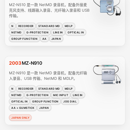
MZ-N510 是一款 NetMD 录音机，配备外接麦
克风支持、线路输入录音、光纤输入录音和 USB
传输。
N
RECORDER
STANDARD MD
MDLP
NETMD
G-PROTECTION
LINE IN
OPTICAL IN
GROUP FUNCTION
AA
JAPAN
2003
MZ-N910
MZ-N910 是一款 NetMD 录音机，配备光纤输
入录音、USB 传输、NetMD 和 MDLP。
N
RECORDER
STANDARD MD
MDLP
NETMD
G-PROTECTION
MIC INPUT
LINE IN
OPTICAL IN
GROUP FUNCTION
JOG DIAL
AA + GUMSTICK
JAPAN
JAPAN ONLY