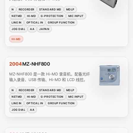
N
RECORDER
STANDARD MD
MDLP
NETMD
HI-MD
G-PROTECTION
MIC INPUT
LINE IN
OPTICAL IN
GROUP FUNCTION
JOG DIAL
AA
JAPAN
HI-MD
2004
MZ-NHF800
MZ-NHF800 是一款 Hi-MD 录音机，配备光纤
输入录音、USB 传输、Hi-MD 和 LCD 线控。
N
RECORDER
STANDARD MD
MDLP
NETMD
HI-MD
G-PROTECTION
MIC INPUT
LINE IN
OPTICAL IN
GROUP FUNCTION
JOG DIAL
AA