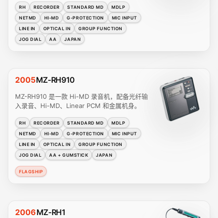
RH
RECORDER
STANDARD MD
MDLP
NETMD
HI-MD
G-PROTECTION
MIC INPUT
LINE IN
OPTICAL IN
GROUP FUNCTION
JOG DIAL
AA
JAPAN
2005
MZ-RH910
MZ-RH910 是一款 Hi-MD 录音机，配备光纤输
入录音、Hi-MD、Linear PCM 和金属机身。
RH
RECORDER
STANDARD MD
MDLP
NETMD
HI-MD
G-PROTECTION
MIC INPUT
LINE IN
OPTICAL IN
GROUP FUNCTION
JOG DIAL
AA + GUMSTICK
JAPAN
FLAGSHIP
2006
MZ-RH1