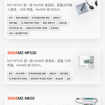
MZ-NF810 是一款 NetMD 录音机，配备光纤输
入录音、USB 传输、NetMD 和 MDLP。
NF
RECORDER
STANDARD MD
MDLP
NETMD
G-PROTECTION
MIC INPUT
LINE IN
OPTICAL IN
GROUP FUNCTION
RADIO
AA + GUMSTICK
2004
MZ-NF520
MZ-NF520 是一款 NetMD 录音机，配备 USB
传输、NetMD 和 MDLP。
NF
PLAYER
STANDARD MD
MDLP
NETMD
G-PROTECTION
GROUP FUNCTION
RADIO
AA
2004
MZ-N920