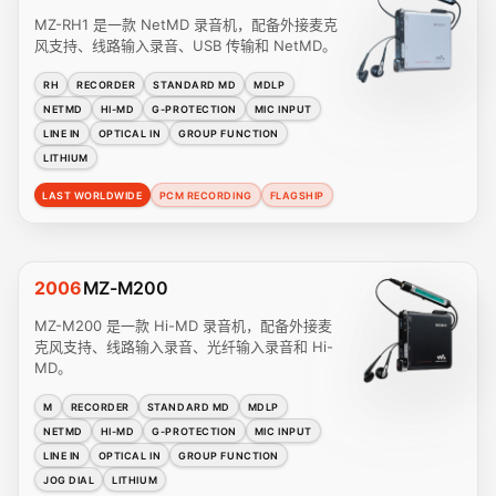
MZ-RH1 是一款 NetMD 录音机，配备外接麦克
风支持、线路输入录音、USB 传输和 NetMD。
RH
RECORDER
STANDARD MD
MDLP
NETMD
HI-MD
G-PROTECTION
MIC INPUT
LINE IN
OPTICAL IN
GROUP FUNCTION
LITHIUM
LAST WORLDWIDE
PCM RECORDING
FLAGSHIP
2006
MZ-M200
MZ-M200 是一款 Hi-MD 录音机，配备外接麦
克风支持、线路输入录音、光纤输入录音和 Hi-
MD。
M
RECORDER
STANDARD MD
MDLP
NETMD
HI-MD
G-PROTECTION
MIC INPUT
LINE IN
OPTICAL IN
GROUP FUNCTION
JOG DIAL
LITHIUM