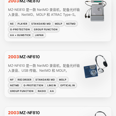
2003
MZ-NE810
MZ-NE810 是一款 NetMD 录音机，配备光纤输
入录音、NetMD、MDLP 和 ATRAC Type-S。
NE
PLAYER
STANDARD MD
MDLP
NETMD
G-PROTECTION
GROUP FUNCTION
AA + GUMSTICK
JAPAN
2003
MZ-NF610
MZ-NF610 是一款 NetMD 录音机，配备光纤输
入录音、USB 传输、NetMD 和 MDLP。
NF
RECORDER
STANDARD MD
MDLP
NETMD
G-PROTECTION
LINE IN
OPTICAL IN
GROUP FUNCTION
RADIO
AA
2003
MZ-NF810