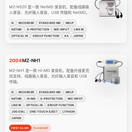
MZ-N520 是一款 NetMD 录音机，配备线路输
入录音、光纤输入录音、USB 传输和 NetMD。
N
RECORDER
STANDARD MD
MDLP
NETMD
G-PROTECTION
MIC INPUT
LINE IN
OPTICAL IN
GROUP FUNCTION
AA
JAPAN
2004
MZ-NH1
MZ-NH1 是一款 Hi-MD 录音机，配备外接麦克
风支持、线路输入录音、光纤输入录音和 USB
传输。
N
RECORDER
STANDARD MD
MDLP
NETMD
HI-MD
G-PROTECTION
MIC INPUT
LINE IN
OPTICAL IN
GROUP FUNCTION
JOG DIAL
ONE-TOUCH EJECT
LITHIUM
JAPAN
FIRST HI-MD
FLAGSHIP