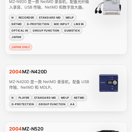
MZ-N920 是一款 NetMD 录音机，配备光纤输
入录音、USB 传输、NetMD 和数字放大器。
N
RECORDER
STANDARD MD
MDLP
NETMD
G-PROTECTION
MIC INPUT
LINE IN
OPTICAL IN
GROUP FUNCTION
GUMSTICK
JAPAN
JAPAN ONLY
2004
MZ-N420D
MZ-N420D 是一款 NetMD 录音机，配备 USB
传输、NetMD 和 MDLP。
N
PLAYER
STANDARD MD
MDLP
NETMD
G-PROTECTION
GROUP FUNCTION
AA
2004
MZ-N520