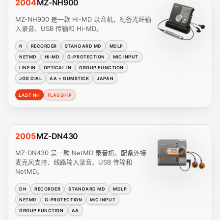
2004
MZ-NH900
MZ-NH900 是一款 Hi-MD 录音机，配备光纤输
入录音、USB 传输和 Hi-MD。
N
RECORDER
STANDARD MD
MDLP
NETMD
HI-MD
G-PROTECTION
MIC INPUT
LINE IN
OPTICAL IN
GROUP FUNCTION
JOG DIAL
AA + GUMSTICK
JAPAN
LAST NH
FLAGSHIP
2005
MZ-DN430
MZ-DN430 是一款 NetMD 录音机，配备外接
麦克风支持、线路输入录音、USB 传输和
NetMD。
DN
RECORDER
STANDARD MD
MDLP
NETMD
G-PROTECTION
MIC INPUT
GROUP FUNCTION
AA