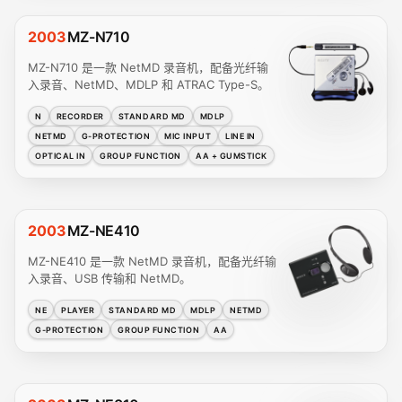
2003
MZ-N710
MZ-N710 是一款 NetMD 录音机，配备光纤输
入录音、NetMD、MDLP 和 ATRAC Type-S。
N
RECORDER
STANDARD MD
MDLP
NETMD
G-PROTECTION
MIC INPUT
LINE IN
OPTICAL IN
GROUP FUNCTION
AA + GUMSTICK
2003
MZ-NE410
MZ-NE410 是一款 NetMD 录音机，配备光纤输
入录音、USB 传输和 NetMD。
NE
PLAYER
STANDARD MD
MDLP
NETMD
G-PROTECTION
GROUP FUNCTION
AA