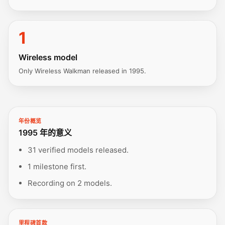
1
Wireless model
Only Wireless Walkman released in 1995.
年份概览
1995 年的意义
31 verified models released.
1 milestone first.
Recording on 2 models.
里程碑首款