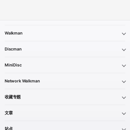
Walkman
Discman
MiniDisc
Network Walkman
收藏专题
文章
站点