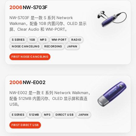
2006
NW-S703F
NW-S703F 是一款 S 系列 Network
Walkman，配备 1GB 内置闪存、OLED 显示
屏、Clear Audio 和 WM-PORT。
S SERIES
1GB
MP3
WM-PORT
RADIO
NOISE CANCELING
RECORDING
JAPAN
FIRST NOISE CANCELING
2006
NW-E002
NW-E002 是一款 E 系列 Network Walkman，
配备 512MB 内置闪存、OLED 显示屏和直连
USB。
E SERIES
512MB
MP3
DIRECT USB
JAPAN
FIRST DIRECT USB