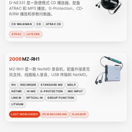
D-NE331 是一款便携式 CD 播放器，配备
ATRAC 和 MP3 播放、G-Protection、CD-
R/RW 播放和参数均衡器。
CD WALKMAN
CD
ATRAC CD
ATRAC
LATE ERA
2006
MZ-RH1
MZ-RH1 是一款 NetMD 录音机，配备外接麦克
风支持、线路输入录音、USB 传输和 NetMD。
RH
RECORDER
STANDARD MD
MDLP
NETMD
HI-MD
G-PROTECTION
MIC INPUT
LINE IN
OPTICAL IN
GROUP FUNCTION
LITHIUM
LAST WORLDWIDE
PCM RECORDING
FLAGSHIP