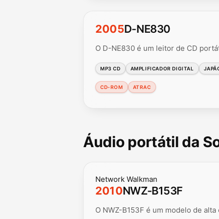
2005
D-NE830
O D-NE830 é um leitor de CD port
MP3 CD
AMPLIFICADOR DIGITAL
JAPÃ
CD-ROM
ATRAC
Áudio portátil da 
Network Walkman
2010
NWZ-B153F
O NWZ-B153F é um modelo de alta c