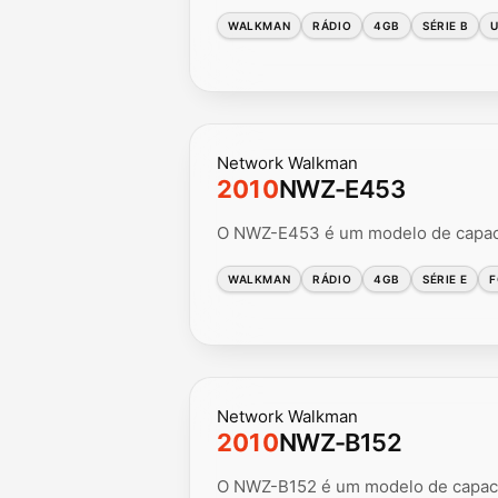
WALKMAN
RÁDIO
4GB
SÉRIE B
U
Network Walkman
2010
NWZ-E453
O NWZ-E453 é um modelo de capacid
WALKMAN
RÁDIO
4GB
SÉRIE E
F
Network Walkman
2010
NWZ-B152
O NWZ-B152 é um modelo de capacid