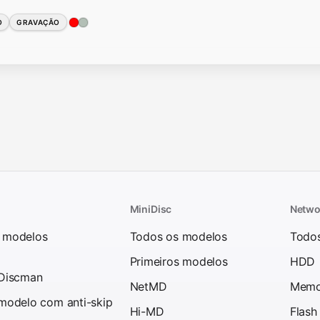
O
GRAVAÇÃO
MiniDisc
Netwo
 modelos
Todos os modelos
Todo
Primeiros modelos
HDD
 Discman
NetMD
Memo
 modelo com anti-skip
Hi-MD
Flash