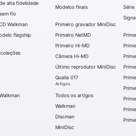
e alta fidelidade
Modelos finais
Série
sem fio
Signa
 CD Walkman
Primeiro gravador MiniDisc
odelo flagship
Primeiro NetMD
Prime
Primeiro Hi-MD
Prime
 coleções
Câmera Hi-MD
Prime
Último reprodutor MiniDisc
Prime
Qualia 017
Prime
Artigos
Prime
 Walkman
Todos os artigos
Prime
Walkman
Prime
Discman
Prime
MiniDisc