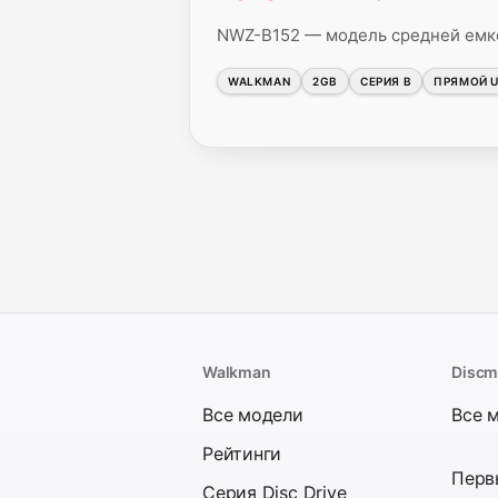
NWZ-B152 — модель средней емко
WALKMAN
2GB
СЕРИЯ B
ПРЯМОЙ 
Walkman
Disc
Все модели
Все 
Рейтинги
Перв
Серия Disc Drive