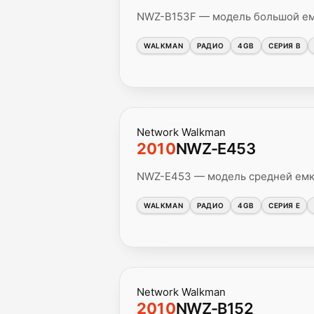
NWZ-B153F — модель большой емк
WALKMAN
РАДИО
4GB
СЕРИЯ B
Network Walkman
2010
NWZ-E453
NWZ-E453 — модель средней емко
WALKMAN
РАДИО
4GB
СЕРИЯ E
Network Walkman
2010
NWZ-B152