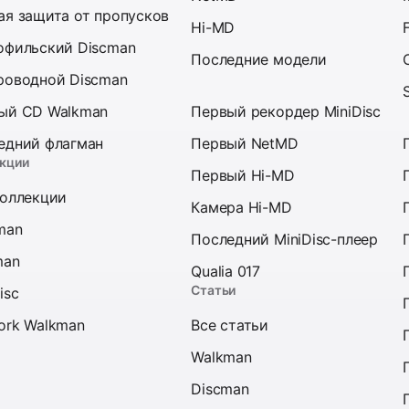
ая защита от пропусков
Hi-MD
офильский Discman
Последние модели
роводной Discman
ый CD Walkman
Первый рекордер MiniDisc
едний флагман
Первый NetMD
кции
Первый Hi-MD
коллекции
Камера Hi-MD
man
Последний MiniDisc-плеер
man
Qualia 017
Статьи
isc
ork Walkman
Все статьи
Walkman
Discman