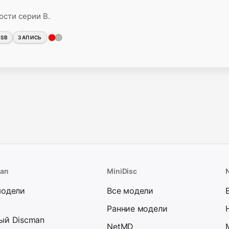
сти серии B.
USB
ЗАПИСЬ
man
MiniDisc
модели
Все модели
Ранние модели
ый Discman
NetMD