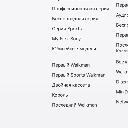
Перв
Профессиональная серия
Ауди
Беспроводная серия
Бесп
Серия Sports
Перв
My First Sony
Посл
Юбилейные модели
Колле
Все 
Первый Walkman
Walk
Первый Sports Walkman
Disc
Двойная кассета
MiniD
Король
Netw
Последний Walkman