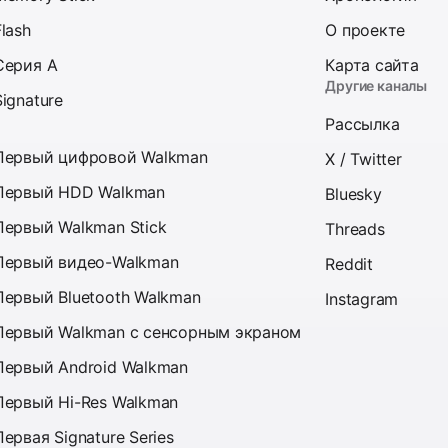
Flash
О проекте
Серия A
Карта сайта
Другие каналы
Signature
Рассылка
Первый цифровой Walkman
X / Twitter
Первый HDD Walkman
Bluesky
Первый Walkman Stick
Threads
Первый видео-Walkman
Reddit
Первый Bluetooth Walkman
Instagram
Первый Walkman с сенсорным экраном
Первый Android Walkman
Первый Hi-Res Walkman
Первая Signature Series