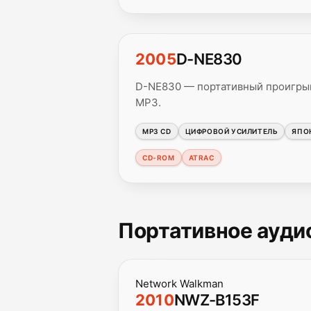
2005
D-NE830
D-NE830 — портативный проигрыв
MP3.
MP3 CD
ЦИФРОВОЙ УСИЛИТЕЛЬ
ЯПО
CD-ROM
ATRAC
Портативное аудио
Network Walkman
2010
NWZ-B153F